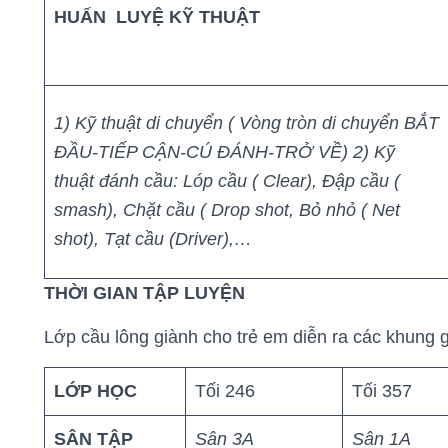
HUẤN LUYỆ KỸ THUẬT
1) Kỹ thuật di chuyển
( Vòng tròn di chuyển BẮT
ĐẦU-TIẾP CẬN-CÚ ĐÁNH-TRỞ VỀ)
2) Kỹ
thuật đánh cầu: Lóp cầu ( Clear), Đập cầu (
smash), Chặt cầu ( Drop shot, Bỏ nhỏ ( Net
shot), Tạt cầu (Driver),…
THỜI GIAN TẬP LUYỆN
Lớp cầu lông giành cho trẻ em diễn ra các khung 
LỚP HỌC
Tối 246
Tối 357
SÂN TẬP
Sân 3A
Sân 1A