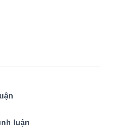
luận
ình luận