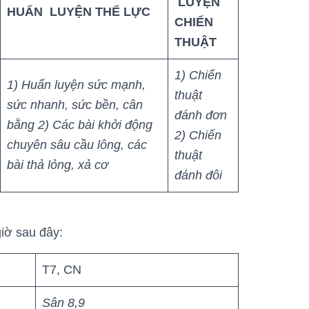
LUYỆN
HUẤN LUYỆN THỂ LỰC
CHIẾN
THUẬT
1) Chiến
1) Huấn luyện sức mạnh,
thuật
sức nhanh, sức bền, cân
đánh đơn
bằng
2) Các bài khởi động
2) Chiến
chuyên sâu cầu lông, các
thuật
bài thả lỏng, xả cơ
đánh đôi
giờ sau đây:
T7, CN
Sân 8,9