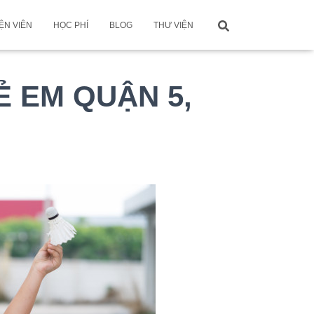
ỆN VIÊN
HỌC PHÍ
BLOG
THƯ VIỆN
 EM QUẬN 5,