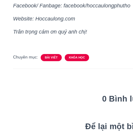
Facebook/ Fanbage: facebook/hoccaulongphutho
Website: Hoccaulong.com
Trân trọng cám ơn quý anh chị!
Chuyên mục:
BÀI VIẾT
KHÓA HỌC
0 Bình 
Để lại một b