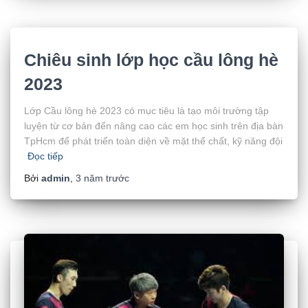
Chiêu sinh lớp học cầu lông hè
2023
Lớp Cầu lông hè 2023 có mục tiêu là tạo môi trường tập
luyện từ cơ bản đến nâng cao các em học sinh trên địa bàn
TpHcm để phát triển toàn diện về mặt thể chất, kỹ năng đội
Đọc tiếp
Bởi
admin
,
3 năm
trước