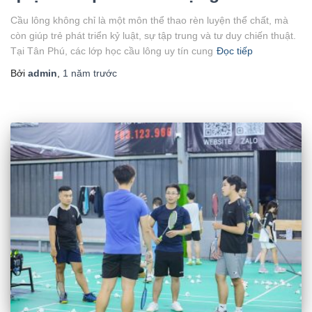
Cầu lông không chỉ là một môn thể thao rèn luyện thể chất, mà
còn giúp trẻ phát triển kỷ luật, sự tập trung và tư duy chiến thuật.
Tại Tân Phú, các lớp học cầu lông uy tín cung
Đọc tiếp
Bởi
admin
,
1 năm
trước