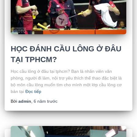
HỌC ĐÁNH CẦU LÔNG Ở ĐÂU
TẠI TPHCM?
Học cầu lông ở đâu tại tphcm? Bạn là nhân viên văn
phòng, người đi làm, nội trợ yêu thích thể thao đặc biệt là
bộ môn cầu lông muốn tìm cho mình một lớp cầu lông cơ
bản tại
Đọc tiếp
Bởi
admin
,
6 năm
trước