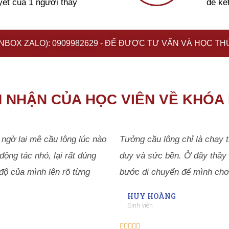
yết của 1 người thầy
để kế
(INBOX ZALO): 0909982629 - ĐỂ ĐƯỢC TƯ VẤN VÀ HỌC THỬ
 NHẬN CỦA HỌC VIÊN VỀ KHÓA
ngờ lại mê cầu lông lúc nào
Tưởng cầu lông chỉ là chạy th
ộng tác nhỏ, lại rất đúng
duy và sức bền. Ở đây thầy 
độ của mình lên rõ từng
bước di chuyển để mình chơ
HUY HOÀNG
Sinh viên




