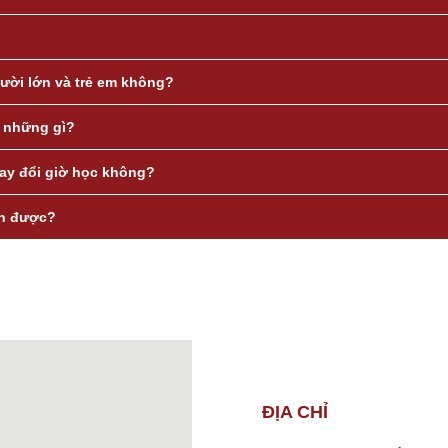
ười lớn và trẻ em không?
ị những gì?
hay đổi giờ học không?
nh được?
ĐỊA CHỈ