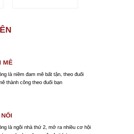
IÊN
 MÊ
ông là niềm đam mê bất tận, theo đuổi
ê thành công theo đuổi bạn
 NỐI
ông là ngôi nhà thứ 2, mở ra nhiều cơ hội