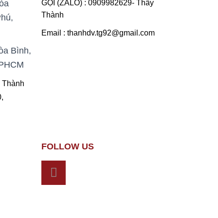
òa
GỌI (ZALO) : 0909982629- Thầy
Thành
hú,
Email : thanhdv.tg92@gmail.com
̀a Bình,
 TPHCM
 Thành
0,
FOLLOW US