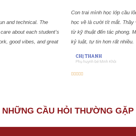
Con trai mình học lớp cầu lô
fun and technical. The
học về là cười tít mắt. Thầy
 care about each student’s
từ kỹ thuật đến tác phong. 
ork, good vibes, and great
kỷ luật, tự tin hơn rất nhiều.
CHỊ THANH
Phụ huynh bé Minh Khôi





NHỮNG CẦU HỎI THƯỜNG GẶP