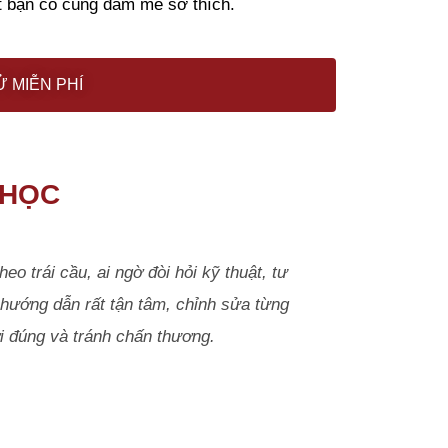
t bạn có cùng đam mê sở thích.
 MIỄN PHÍ
 HỌC
eo trái cầu, ai ngờ đòi hỏi kỹ thuật, tư
hướng dẫn rất tận tâm, chỉnh sửa từng
i đúng và tránh chấn thương.