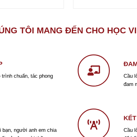
ÚNG TÔI MANG ĐẾN CHO HỌC V
P
ĐAM
 trình chuẩn, tác phong
Cầu l
đam m
KẾT
i bạn, người anh em chia
Cầu l