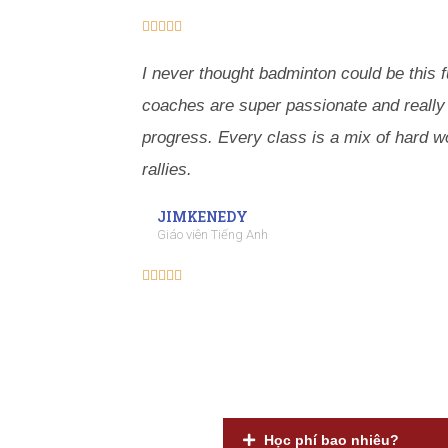





I never thought badminton could be this 
coaches are super passionate and really
progress. Every class is a mix of hard w
rallies.
JIMKENEDY
Giáo viên Tiếng Anh





Học phí bao nhiêu?​