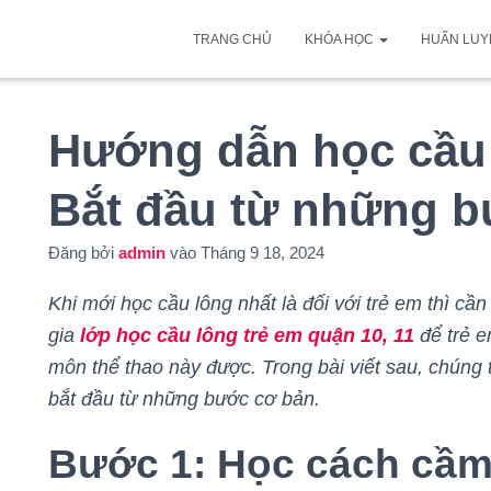
TRANG CHỦ
KHÓA HỌC
HUẤN LUY
Hướng dẫn học cầu 
Bắt đầu từ những 
Đăng bởi
admin
vào
Tháng 9 18, 2024
Khi mới học cầu lông nhất là đối với trẻ em thì c
gia
lớp học cầu lông trẻ em quận 10, 11
để trẻ e
môn thể thao này được. Trong bài viết sau, chúng 
bắt đầu từ những bước cơ bản.
Bước 1: Học cách cầm