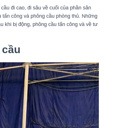
 cầu đi cao, đi sâu về cuối của phần sân
u tấn công và phông cầu phòng thủ. Những
 khi bị động, phông cầu tấn công và về tư
 cầu