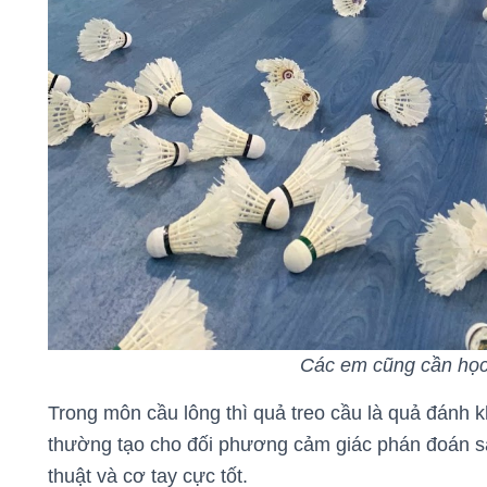
Các em cũng cần học
Trong môn cầu lông thì quả treo cầu là quả đánh 
thường tạo cho đối phương cảm giác phán đoán sai
thuật và cơ tay cực tốt.