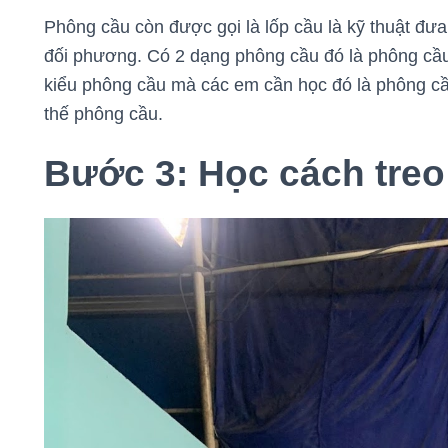
Phông cầu còn được gọi là lốp cầu là kỹ thuật đưa
đối phương. Có 2 dạng phông cầu đó là phông cầ
kiểu phông cầu mà các em cần học đó là phông cầu
thế phông cầu.
Bước 3: Học cách treo