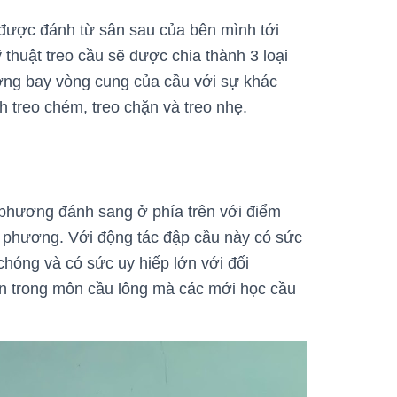
ẽ được đánh từ sân sau của bên mình tới
thuật treo cầu sẽ được chia thành 3 loại
ường bay vòng cung của cầu với sự khác
 treo chém, treo chặn và treo nhẹ.
i phương đánh sang ở phía trên với điểm
 phương. Với động tác đập cầu này có sức
hóng và có sức uy hiếp lớn với đối
ản trong môn cầu lông mà các mới học cầu